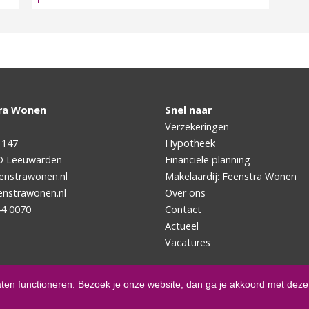
ra Wonen
Snel naar
Verzekeringen
 147
Hypotheek
D
Leeuwarden
Financiële planning
enstrawonen.nl
Makelaardij: Feenstra Wonen
nstrawonen.nl
Over ons
44 0070
Contact
Actueel
Vacatures
aten functioneren. Bezoek je onze website, dan ga je akkoord met deze